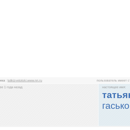
ика
:
lutikizvetotski.www.nn.ru
пользователь имеет 
е 1 года назад
настоящее имя:
татья
гасько