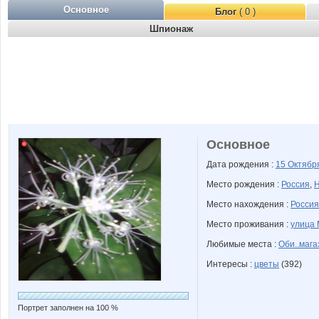
Основное
Блог
( 0 )
Шпионаж
Основное
Дата рождения :
15 Октяб
Место рождения :
Россия
,
Н
Место нахождения :
Россия
Место проживания :
улица 
Любимые места :
Оби..мага
Интересы :
цветы
(392)
Портрет заполнен на 100 %