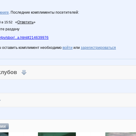
книге
. Последние комплименты посетителей:
«
Ответить
»
 в 15:52
те раздачу
/pv/sbor/...a.html#214639976
ы оставить комплимент необходимо
войти
или
зарегистрироваться
 клубов
фии