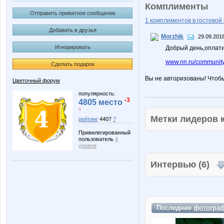
Комплименты
Отправить приватное сообщение
1 комплиментов в гостевой 
Добавить в друзья
Morzhik
29.09.2018
Игнорировать
Добрый день,оплати
www.nn.ru/community
Сделать подарок
Вы не авторизованы! Чтоб
Цветочный форум
популярность:
-3
4805 место
↓
Метки лидеров
рейтинг
4407
?
Привилегированный
пользователь
4
уровня
Интервью (6)
Последние
фотогра