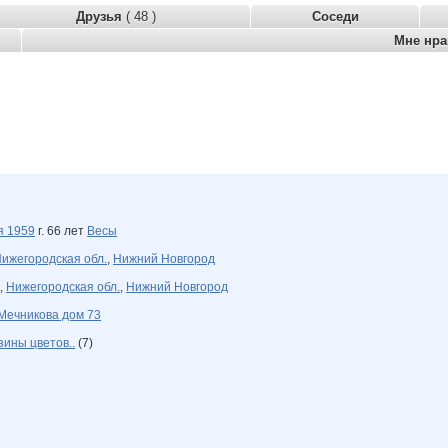
Друзья
( 48 )
Соседи
Мне нр
ря
1959
г. 66 лет
Весы
ижегородская обл.
,
Нижний Новгород
,
Нижегородская обл.
,
Нижний Новгород
Мечникова дом 73
зины цветов..
(7)