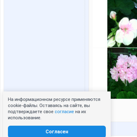
На информационном ресурсе применяются
Статистика портрета:
cookie-файлы. Оставаясь на сайте, вы
подтверждаете свое
согласие
на их
сейчас просматривают портрет - 0
использование.
зарегистрированные пользователи
посетившие портрет за 7 дней - 0
Согласен