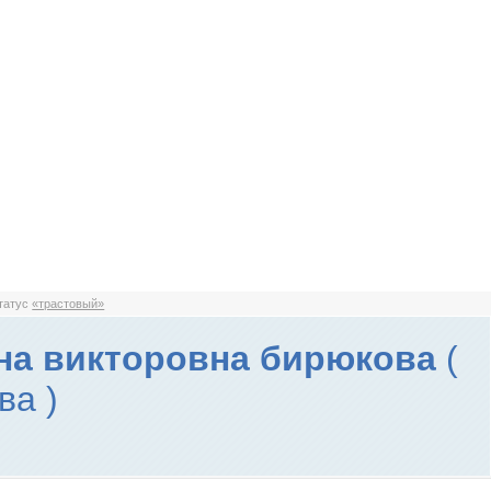
статус
«трастовый»
на викторовна бирюкова
(
ва )